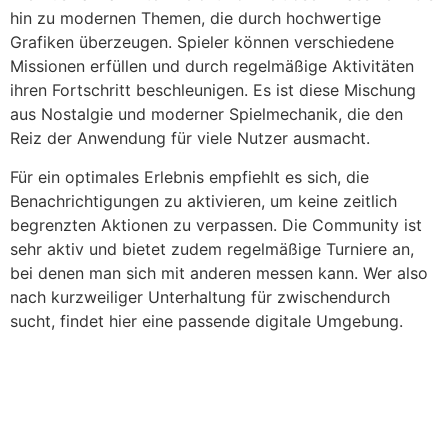
hin zu modernen Themen, die durch hochwertige
Grafiken überzeugen. Spieler können verschiedene
Missionen erfüllen und durch regelmäßige Aktivitäten
ihren Fortschritt beschleunigen. Es ist diese Mischung
aus Nostalgie und moderner Spielmechanik, die den
Reiz der Anwendung für viele Nutzer ausmacht.
Für ein optimales Erlebnis empfiehlt es sich, die
Benachrichtigungen zu aktivieren, um keine zeitlich
begrenzten Aktionen zu verpassen. Die Community ist
sehr aktiv und bietet zudem regelmäßige Turniere an,
bei denen man sich mit anderen messen kann. Wer also
nach kurzweiliger Unterhaltung für zwischendurch
sucht, findet hier eine passende digitale Umgebung.