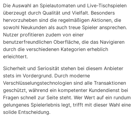
Die Auswahl an Spielautomaten und Live-Tischspielen
überzeugt durch Qualität und Vielfalt. Besonders
hervorzuheben sind die regelmäßigen Aktionen, die
sowohl Neukunden als auch treue Spieler ansprechen.
Nutzer profitieren zudem von einer
benutzerfreundlichen Oberfläche, die das Navigieren
durch die verschiedenen Kategorien erheblich
erleichtert.
Sicherheit und Seriosität stehen bei diesem Anbieter
stets im Vordergrund. Durch moderne
Verschlüsselungstechnologien sind alle Transaktionen
geschützt, während ein kompetenter Kundendienst bei
Fragen schnell zur Seite steht. Wer Wert auf ein rundum
gelungenes Spielerlebnis legt, trifft mit dieser Wahl eine
solide Entscheidung.