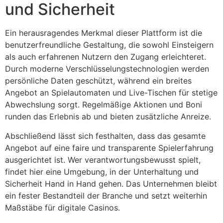
und Sicherheit
Ein herausragendes Merkmal dieser Plattform ist die
benutzerfreundliche Gestaltung, die sowohl Einsteigern
als auch erfahrenen Nutzern den Zugang erleichteret.
Durch moderne Verschlüsselungstechnologien werden
persönliche Daten geschützt, während ein breites
Angebot an Spielautomaten und Live-Tischen für stetige
Abwechslung sorgt. Regelmäßige Aktionen und Boni
runden das Erlebnis ab und bieten zusätzliche Anreize.
Abschließend lässt sich festhalten, dass das gesamte
Angebot auf eine faire und transparente Spielerfahrung
ausgerichtet ist. Wer verantwortungsbewusst spielt,
findet hier eine Umgebung, in der Unterhaltung und
Sicherheit Hand in Hand gehen. Das Unternehmen bleibt
ein fester Bestandteil der Branche und setzt weiterhin
Maßstäbe für digitale Casinos.