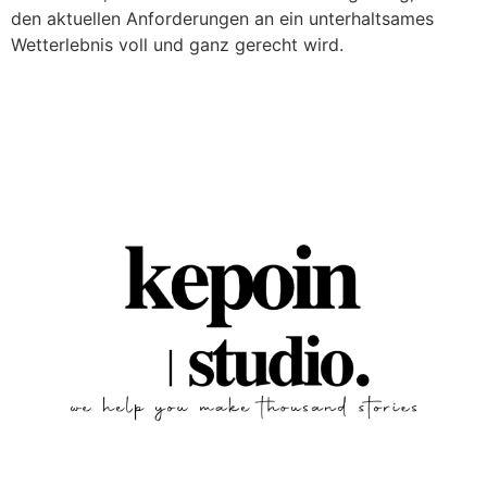
den aktuellen Anforderungen an ein unterhaltsames
Wetterlebnis voll und ganz gerecht wird.