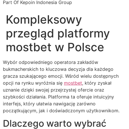
Part Of Kepoin Indonesia Group
Kompleksowy
przegląd platformy
mostbet w Polsce
Wybór odpowiedniego operatora zakładów
bukmacherskich to kluczowa decyzja dla każdego
gracza szukającego emocji. Wśród wielu dostępnych
opcji na rynku wyróżnia się
mostbet
, który zyskał
uznanie dzięki swojej przejrzystej ofercie oraz
szybkości działania. Platforma ta oferuje intuicyjny
interfejs, który ułatwia nawigację zarówno
początkującym, jak i doświadczonym użytkownikom.
Dlaczego warto wybrać