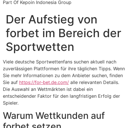
Part Of Kepoin Indonesia Group
Der Aufstieg von
forbet im Bereich der
Sportwetten
Viele deutsche Sportwettenfans suchen aktuell nach
zuverlässigen Plattformen für ihre täglichen Tipps. Wenn
Sie mehr Informationen zu dem Anbieter suchen, finden
Sie auf
https://for-bet.de.com/
alle relevanten Details.
Die Auswahl an Wettmärkten ist dabei ein
entscheidender Faktor für den langfristigen Erfolg der
Spieler.
Warum Wettkunden auf
forbet setzen