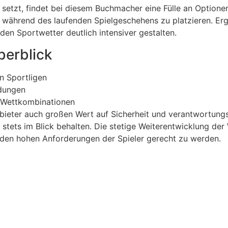
 setzt, findet bei diesem Buchmacher eine Fülle an Optione
it während des laufenden Spielgeschehens zu platzieren. Er
den Sportwetter deutlich intensiver gestalten.
berblick
n Sportligen
dungen
le Wettkombinationen
ieter auch großen Wert auf Sicherheit und verantwortungs
 stets im Blick behalten. Die stetige Weiterentwicklung de
 den hohen Anforderungen der Spieler gerecht zu werden.