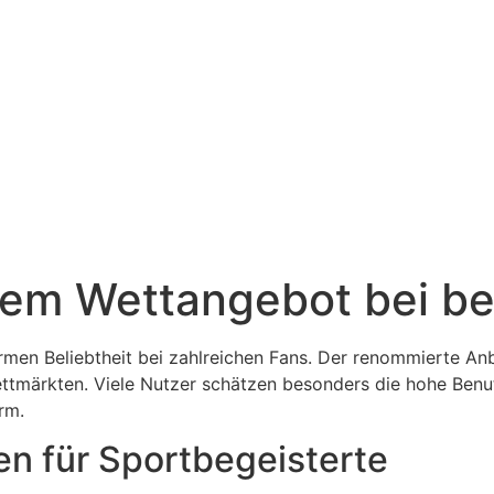
dem Wettangebot bei b
rmen Beliebtheit bei zahlreichen Fans. Der renommierte An
ttmärkten. Viele Nutzer schätzen besonders die hohe Benut
rm.
ten für Sportbegeisterte