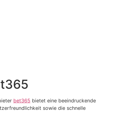
et365
bieter
bet365
bietet eine beeindruckende
zerfreundlichkeit sowie die schnelle