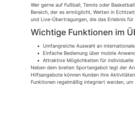
Wer gerne auf Fußball, Tennis oder Basketball
Bereich, der es ermöglicht, Wetten in Echtze
und Live-Übertragungen, die das Erlebnis für 
Wichtige Funktionen im Ü
Umfangreiche Auswahl an internationale
Einfache Bedienung über mobile Anwen
Attraktive Möglichkeiten für individuel
Neben dem breiten Sportangebot legt der Anb
Hilfsangebote können Kunden ihre Aktivitäten
Funktionen regelmäßig integriert werden, um