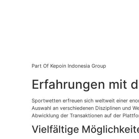
Part Of Kepoin Indonesia Group
Erfahrungen mit 
Sportwetten erfreuen sich weltweit einer eno
Auswahl an verschiedenen Disziplinen und We
Abwicklung der Transaktionen auf der Plattfo
Vielfältige Möglichkei